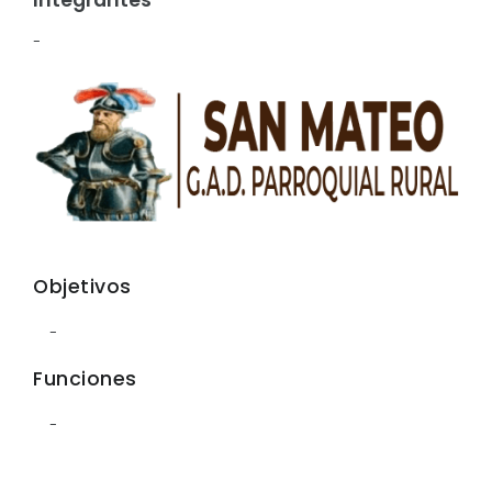
Convocatorias
-
GESTIÓN ADMINISTRATIVA
Plan de desarrollo y Ordenamiento Territorial - PD
Plan Anual Contratación - PAC
Plan Operativo Anual - POA
Convenios Institucionales
PRESUPUESTO: EJECUCIÓN Y REPORTES
Objetivos
Cédulas presupuestarias y balances
-
Procesos de contratación
Funciones
Ejecución Presupuestaria
-
Obras y proyectos