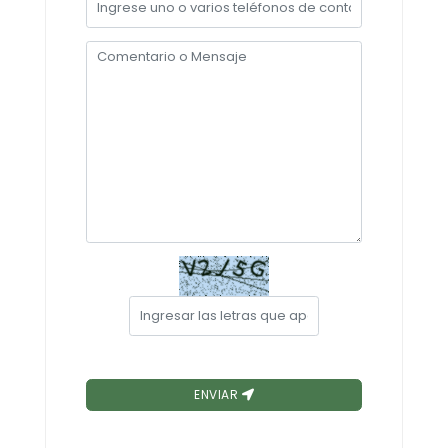
Convocatorias
GESTIÓN ADMINISTRATIVA
Plan de desarrollo y Ordenamiento Territorial - PD
Plan Anual Contratación - PAC
Plan Operativo Anual - POA
Convenios Institucionales
PRESUPUESTO: EJECUCIÓN Y REPORTES
Cédulas presupuestarias y balances
Procesos de contratación
Ejecución Presupuestaria
Obras y proyectos
ENVIAR