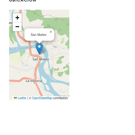
+
−
×
San Mateo
Leaflet
|
©
OpenStreetMap
contributors