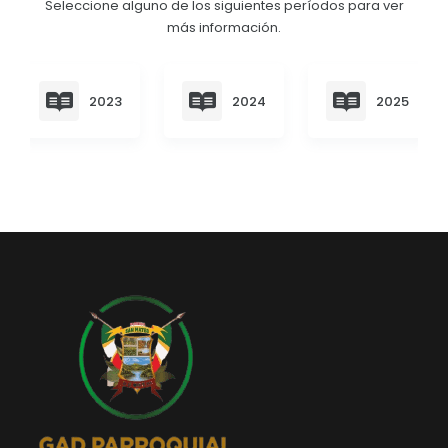
Seleccione alguno de los siguientes períodos para ver
Convocatorias
más información.
GESTIÓN ADMINISTRATIVA
Plan de desarrollo y Ordenamiento Territorial - PD
2023
2024
2025
Plan Anual Contratación - PAC
Plan Operativo Anual - POA
Convenios Institucionales
PRESUPUESTO: EJECUCIÓN Y REPORTES
Cédulas presupuestarias y balances
Procesos de contratación
Ejecución Presupuestaria
Obras y proyectos