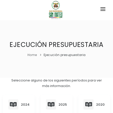
INICIO
LA PARROQUIA
EJECUCIÓN PRESUPUESTARIA
RESEÑA HISTÓRICA
GAD
Home
Ejecución presupuestaria
Historia Antigua
TRANSPARENCIA
Historia Actual
GESTIÓN Y PRESUPUESTO
Símbolos Cívicos
Seleccione alguno de los siguientes períodos para ver
GESTIÓN INSTITUCIONAL
MECANISMOS DE PARTICIPACIÓN
GEOGRAFÍA
más información.
Sesiones Ordinarias
TURISMO
Ubicación
CIUDADANÍA ACTIVA
Sesiones Extraordinarias
Hidrográfico
2024
2025
2020
Solicitud de acceso información pública
Resoluciones
NEW