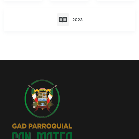
Convocatorias
GESTIÓN ADMINISTRATIVA
2023
Plan de desarrollo y Ordenamiento Territorial - PD
Plan Anual Contratación - PAC
Plan Operativo Anual - POA
Convenios Institucionales
PRESUPUESTO: EJECUCIÓN Y REPORTES
Cédulas presupuestarias y balances
Procesos de contratación
Ejecución Presupuestaria
Obras y proyectos