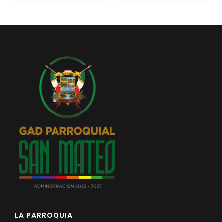
Convocatorias
GESTIÓN ADMINISTRATIVA
Plan de desarrollo y Ordenamiento Territorial - PD
Plan Anual Contratación - PAC
Plan Operativo Anual - POA
Convenios Institucionales
PRESUPUESTO: EJECUCIÓN Y REPORTES
Cédulas presupuestarias y balances
Procesos de contratación
Ejecución Presupuestaria
Obras y proyectos
-
LA PARROQUIA