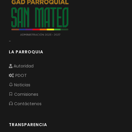
Convocatorias
GESTIÓN ADMINISTRATIVA
Plan de desarrollo y Ordenamiento Territorial - PD
Plan Anual Contratación - PAC
-
Plan Operativo Anual - POA
LA PARROQUIA
Convenios Institucionales
Autoridad
PRESUPUESTO: EJECUCIÓN Y REPORTES
PDOT
Cédulas presupuestarias y balances
Noticias
Comisiones
Procesos de contratación
Contáctenos
Ejecución Presupuestaria
Obras y proyectos
TRANSPARENCIA