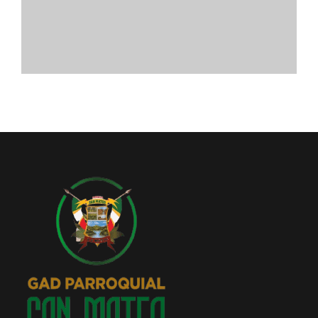
Convocatorias
GESTIÓN ADMINISTRATIVA
Plan de desarrollo y Ordenamiento Territorial - PD
Plan Anual Contratación - PAC
Plan Operativo Anual - POA
Convenios Institucionales
PRESUPUESTO: EJECUCIÓN Y REPORTES
Cédulas presupuestarias y balances
Procesos de contratación
Ejecución Presupuestaria
Obras y proyectos