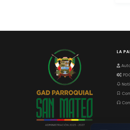
LA P
Auto
PD
Noti
Com
Con