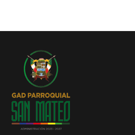
Convocatorias
GESTIÓN ADMINISTRATIVA
Plan de desarrollo y Ordenamiento Territorial - PD
Plan Anual Contratación - PAC
Plan Operativo Anual - POA
Convenios Institucionales
PRESUPUESTO: EJECUCIÓN Y REPORTES
Cédulas presupuestarias y balances
Procesos de contratación
Ejecución Presupuestaria
Obras y proyectos